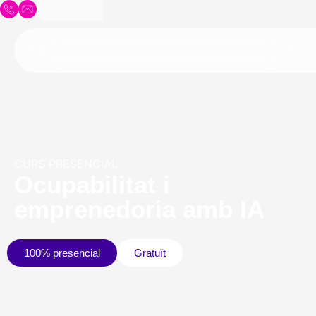
CURS PRESENCIAL
Ocupabilitat i
emprenedoria amb IA
100% presencial
Gratuït