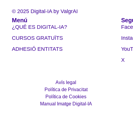
© 2025 Digital-IA by ValgrAI
Menú
Seg
¿QUÉ ES DIGITAL-IA?
Face
CURSOS GRATUÏTS
Inst
ADHESIÓ ENTITATS
YouT
X
Avís legal
Política de Privacitat
Política de Cookies
Manual Imatge Digital-IA