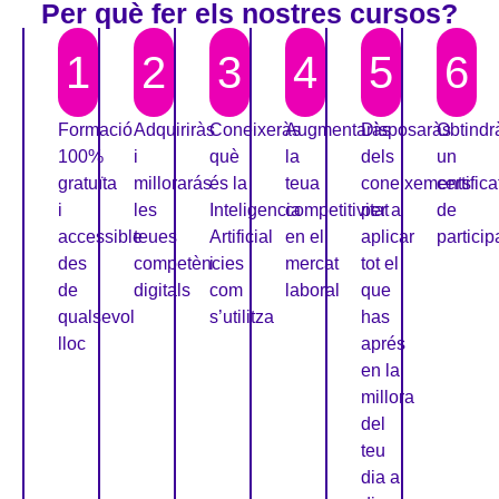
Per què fer els nostres cursos?
1
2
3
4
5
6
Formació
Adquiriràs
Coneixeràs
Augmentaràs
Disposaràs
Obtindr
100%
i
què
la
dels
un
gratuïta
millorarás
és la
teua
coneixements
certifica
i
les
Inteligencia
competitivitat
per a
de
accessible
teues
Artificial
en el
aplicar
particip
des
competències
i
mercat
tot el
de
digitals
com
laboral
que
qualsevol
s’utilitza
has
lloc
aprés
en la
millora
del
teu
dia a