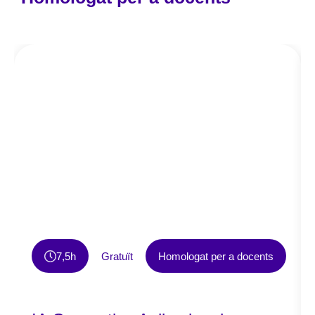
7,5h
Gratuït
Homologat per a docents