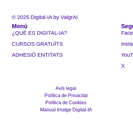
© 2025 Digital-IA by ValgrAI
Menú
Seg
¿QUÉ ES DIGITAL-IA?
Face
CURSOS GRATUÏTS
Inst
ADHESIÓ ENTITATS
YouT
X
Avís legal
Política de Privacitat
Política de Cookies
Manual Imatge Digital-IA